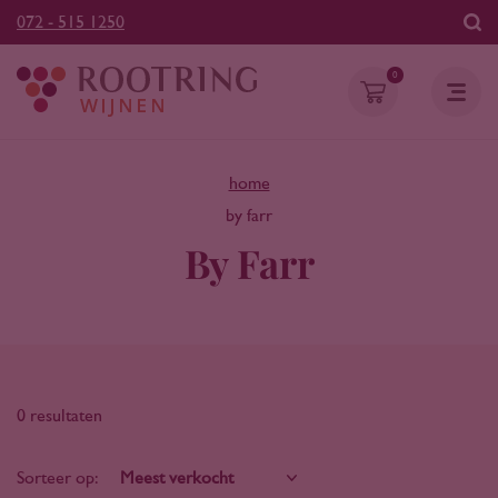
072 - 515 1250
0
home
by farr
By Farr
0 resultaten
Sorteer op: