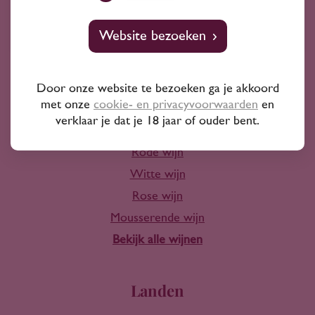
10+ jaar ervaring
Website bezoeken
Door onze website te bezoeken ga je akkoord
met onze
cookie- en privacyvoorwaarden
en
Wijn
verklaar je dat je 18 jaar of ouder bent.
Rode wijn
Witte wijn
Rose wijn
Mousserende wijn
Bekijk alle wijnen
Landen