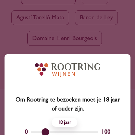
Agustí Torelló Mata
Baron de Ley
Domaine Henri Bourgeois
Ruim assortiment
4000+ wijnen in ons assortiment
Om Rootring te bezoeken moet je 18 jaar
Advies nodig?
of ouder zijn.
Wij kunnen je altijd adviseren
18
0
100
Wijnprofessionals