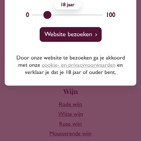
18
Advies nodig?
0
100
Wij kunnen je altijd adviseren
Website bezoeken
Wijnprofessionals
10+ jaar ervaring
Door onze website te bezoeken ga je akkoord
met onze
cookie- en privacyvoorwaarden
en
verklaar je dat je 18 jaar of ouder bent.
Wijn
Rode wijn
Witte wijn
Rose wijn
Mousserende wijn