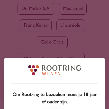
De Muller S.A.
Mas Janeil
Franz Keller
L' auréole
Col d'Orcia
Château Pessan Saint-Hilaire
Ruim assortiment
Om Rootring te bezoeken moet je 18 jaar
of ouder zijn.
4000+ wijnen in ons assortiment