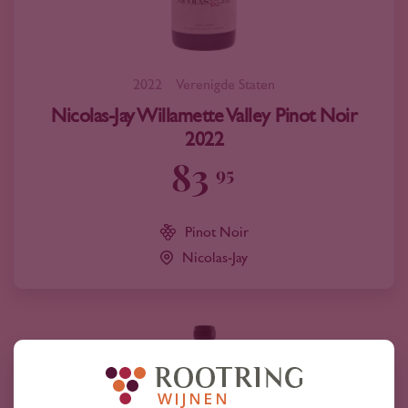
2022
Verenigde Staten
Nicolas-Jay Willamette Valley Pinot Noir
2022
83
95
Pinot Noir
Nicolas-Jay