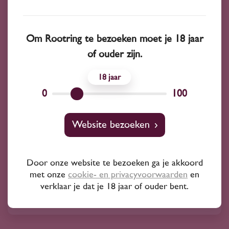
Om Rootring te bezoeken moet je 18 jaar
of ouder zijn.
18
0
100
2016
Verenigde Staten
Nicolas-Jay Willamette Valley Pinot Noir
Website bezoeken
2016
83
95
Door onze website te bezoeken ga je akkoord
met onze
cookie- en privacyvoorwaarden
en
Pinot Noir
verklaar je dat je 18 jaar of ouder bent.
Nicolas-Jay