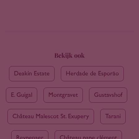
Bekijk ook
Deakin Estate
Herdade de Esporão
E. Guigal
Montgravet
Gustavshof
Château Malescot St. Exupery
Tarani
Reypenaer
Château pape clément