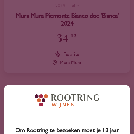
2024
Italië
Mura Mura Piemonte Bianco doc 'Bianca'
2024
34
12
Favorita
Mura Mura
Om Rootring te bezoeken moet je 18 jaar