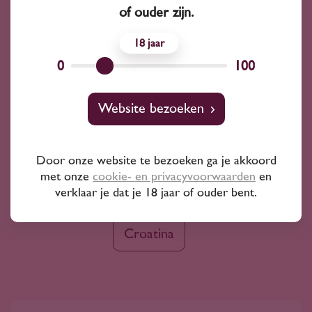
Bekijk ook
of ouder zijn.
Aleatico
Teroldego
Nero di Troia
18
0
100
Graciano
Muskat Ottonel
Website bezoeken
Dornfelder
Rabigato
Door onze website te bezoeken ga je akkoord
met onze
cookie- en privacyvoorwaarden
en
Fetească Regală
Timorasso
verklaar je dat je 18 jaar of ouder bent.
Croatina