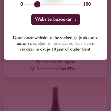
0
100
Website bezoeken
2023
Marokko
Domaine Ouled Thaleb Imperiale Red aog
2023
Door onze website te bezoeken ga je akkoord
11
met onze
cookie- en privacyvoorwaarden
en
55
verklaar je dat je 18 jaar of ouder bent.
Cabernet Sauvignon
Domaine des Ouled Thaleb