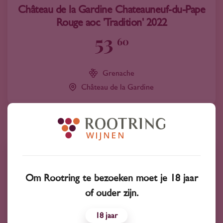
Château de la Gardine Chateauneuf-du-Pape
Rouge aoc 'Tradition' 2022
53
60
Grenache
Château de la Gardine
Om Rootring te bezoeken moet je 18 jaar
of ouder zijn.
18