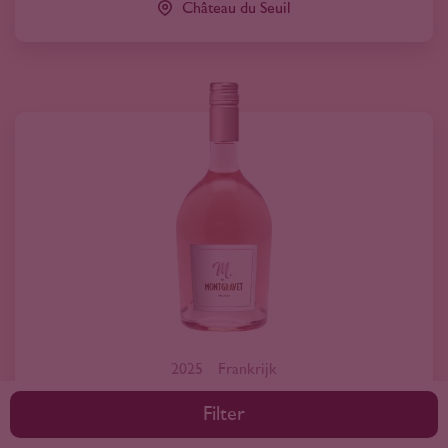
Château du Seuil
2025
Frankrijk
M. by Montgravet Grenache Rosé 2025
Filter
9
55