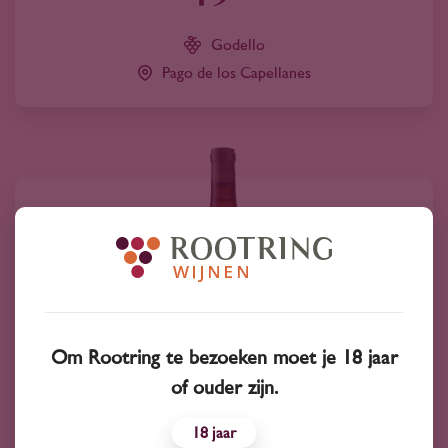
Godello
Pago de los Capellanes
Om Rootring te bezoeken moet je 18 jaar
of ouder zijn.
18
2024
Spanje