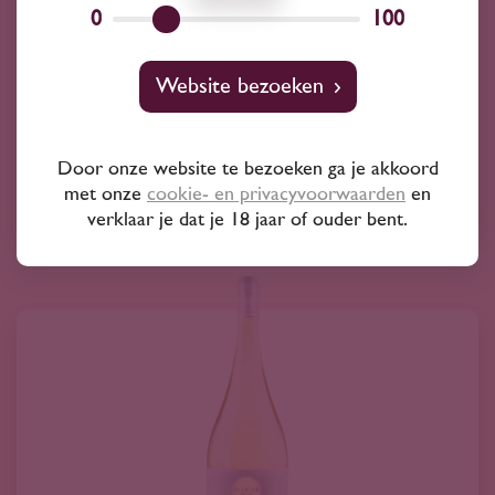
0
100
José Pariente Ribeiro Blanco do 'A Vilerma'
2024
20
Website bezoeken
25
Albariño
Door onze website te bezoeken ga je akkoord
met onze
cookie- en privacyvoorwaarden
en
José Pariente
verklaar je dat je 18 jaar of ouder bent.