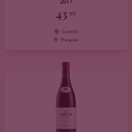
2017
43
95
Godello
Mengoba