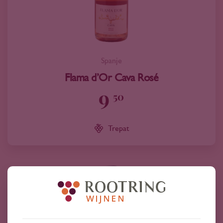
Spanje
Flama d’Or Cava Rosé
9
50
Trepat