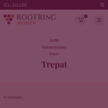
072 - 515 1250
0
home
druivensoorten
trepat
Trepat
4 resultaten