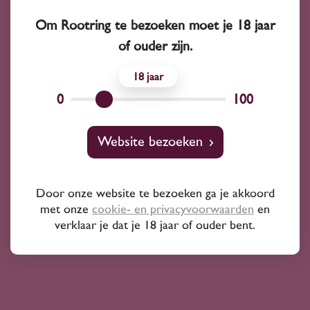
Om Rootring te bezoeken moet je 18 jaar
of ouder zijn.
18
0
100
2024
Spanje
Tres Priors Trepat/Merlot 2024
Website bezoeken
12
60
Door onze website te bezoeken ga je akkoord
met onze
cookie- en privacyvoorwaarden
en
Trepat
verklaar je dat je 18 jaar of ouder bent.