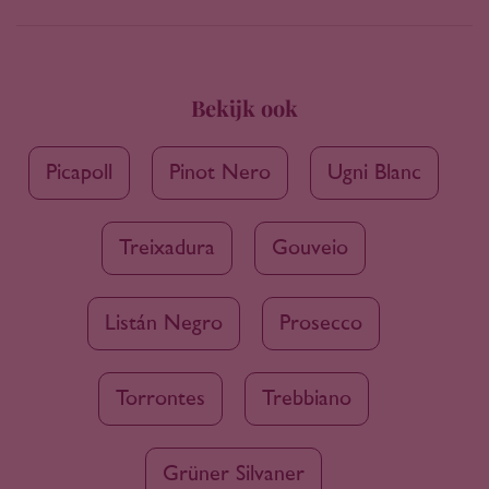
Bekijk ook
Picapoll
Pinot Nero
Ugni Blanc
Treixadura
Gouveio
Listán Negro
Prosecco
Torrontes
Trebbiano
Grüner Silvaner