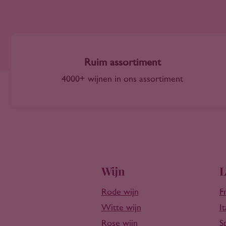
Castilla-La Mancha
2011
Catalonië
2012
Central Valley Chili
2013
Central Valley VS
2014
Chablis
Ruim assortiment
2015
Champagne
4000+ wijnen in ons assortiment
2016
Charante
2017
Chianti
2018
Coastal Region
2019
Cocuimbo Valley
2020
Corsica
2021
Côteaux de l'Atlas
2022
Wijn
L
Dão
2023
Diyarbakir
2024
Rode wijn
F
Douro
2025
Witte wijn
It
Eger
2026
Rose wijn
S
Elzas