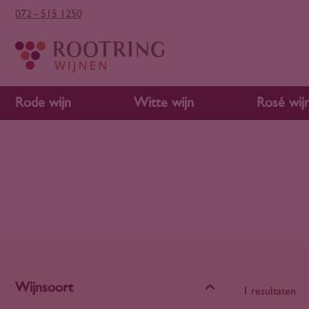
072 - 515 1250
Rode wijn
Witte wijn
Rosé wij
Wijnsoort
1 resultaten