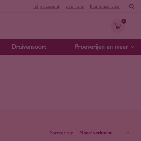
mijn account
over ons
klantenservice
0
Druivensoort
Proeverijen en meer
Sorteer op: