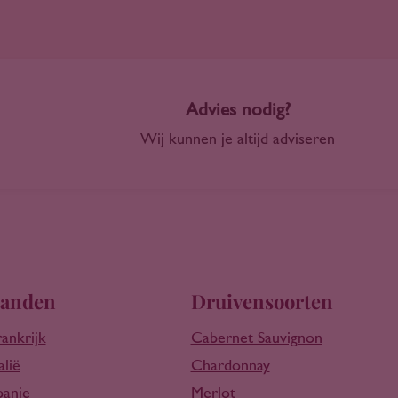
Advies nodig?
Wij kunnen je altijd adviseren
anden
Druivensoorten
rankrijk
Cabernet Sauvignon
alië
Chardonnay
panje
Merlot