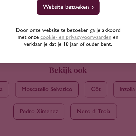
Website bezoeken
Door onze website te bezoeken ga je akkoord
met onze
cookie- en privacyvoorwaarden
en
verklaar je dat je 18 jaar of ouder bent.
Bekijk ook
va
Moscatello Selvatico
Côt
Inzolia
Pedro Ximénez
Nero di Troia