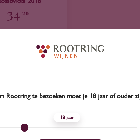
Rossoviola' 2016
34
26
Magliocco Dolce
Cantine Viola
 Rootring te bezoeken moet je 18 jaar of ouder zi
18