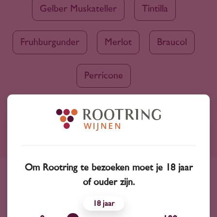
Gelber Muskateller
Tintilla
Fruhburgunder
Merlot
Braucol
Perricone
Ruim assortiment
4000+ wijnen in ons assortiment
Om Rootring te bezoeken moet je 18 jaar
of ouder zijn.
Advies nodig?
Wij kunnen je altijd adviseren
18