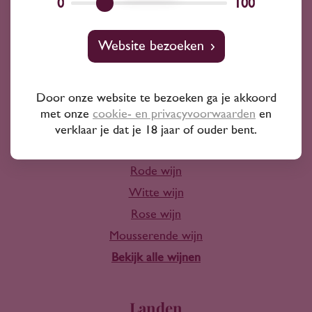
0
100
Wijnprofessionals
10+ jaar ervaring
Website bezoeken
Door onze website te bezoeken ga je akkoord
met onze
cookie- en privacyvoorwaarden
en
verklaar je dat je 18 jaar of ouder bent.
Wijn
Rode wijn
Witte wijn
Rose wijn
Mousserende wijn
Bekijk alle wijnen
Landen