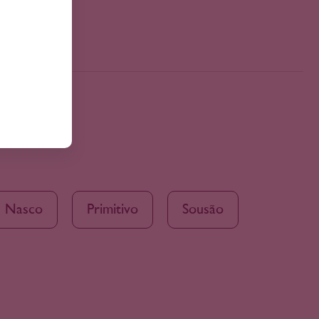
Nasco
Primitivo
Sousão