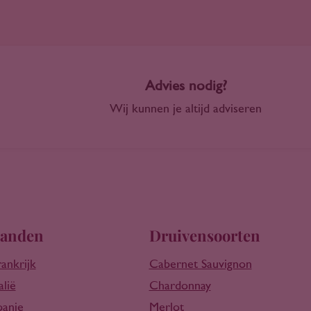
Advies nodig?
Wij kunnen je altijd adviseren
anden
Druivensoorten
rankrijk
Cabernet Sauvignon
alië
Chardonnay
panje
Merlot