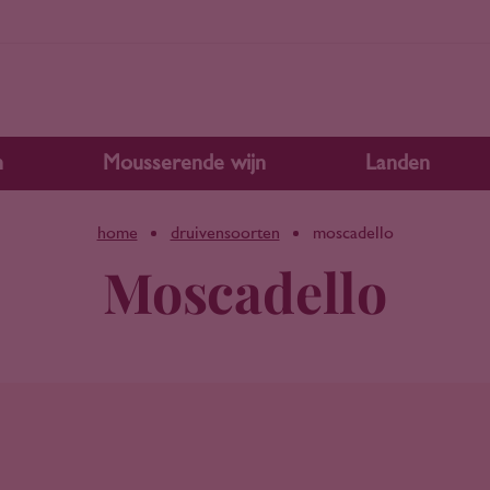
n
Mousserende wijn
Landen
home
druivensoorten
moscadello
Moscadello