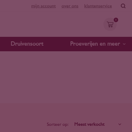
mijn account
over ons
klantenservice
0
Druivensoort
Proeverijen en meer
Sorteer op: