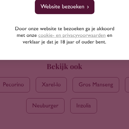
Website bezoeken
Door onze website te bezoeken ga je akkoord
met onze
cookie- en privacyvoorwaarden
en
verklaar je dat je 18 jaar of ouder bent.
Bekijk ook
Pecorino
Xarel-lo
Gros Manseng
Neuburger
Inzolia