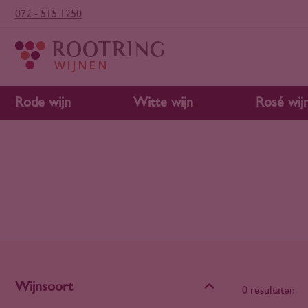
072 - 515 1250
Rode wijn
Witte wijn
Rosé wij
Wijnsoort
0 resultaten