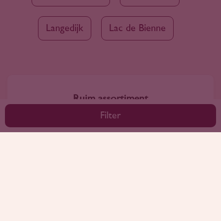
Langedijk
Lac de Bienne
Ruim assortiment
4000+ wijnen in ons assortiment
Filter
Advies nodig?
Wij kunnen je altijd adviseren
Wijnprofessionals
10+ jaar ervaring