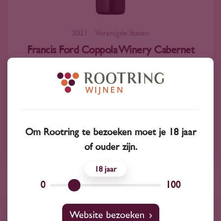
2021
Verenigde Staten
Francis Ford Coppola Winery Cabernet
Sauvignon Sonoma County 'Director's Cut'
2021
33
30
Cabernet Sauvignon
Om Rootring te bezoeken moet je 18 jaar
Francis Ford Coppola Winery
of ouder zijn.
18
0
100
Website bezoeken