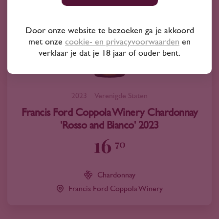
Door onze website te bezoeken ga je akkoord
met onze
cookie- en privacyvoorwaarden
en
verklaar je dat je 18 jaar of ouder bent.
2023
Verenigde Staten
Francis Ford Coppola Winery Chardonnay
'Rosso and Bianco' 2023
16
70
Chardonnay
Francis Ford Coppola Winery