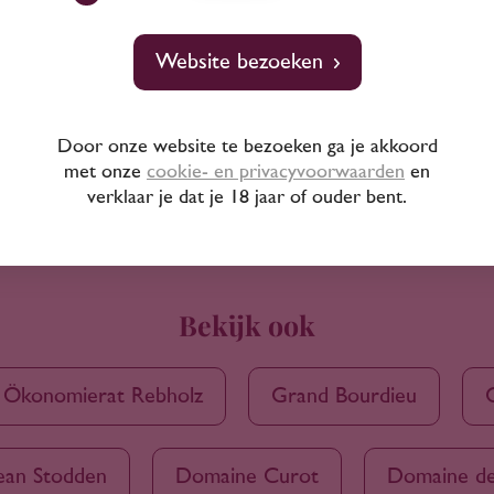
Website bezoeken
Door onze website te bezoeken ga je akkoord
met onze
cookie- en privacyvoorwaarden
en
verklaar je dat je 18 jaar of ouder bent.
Bekijk ook
 Ökonomierat Rebholz
Grand Bourdieu
ean Stodden
Domaine Curot
Domaine de