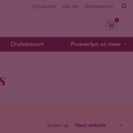
mijn account
over ons
klantenservice
0
Druivensoort
Proeverijen en meer
s
Sorteer op: