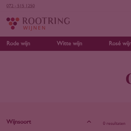
072 - 515 1250
Rode wijn
Witte wijn
Rosé wij
Wijnsoort
0 resultaten