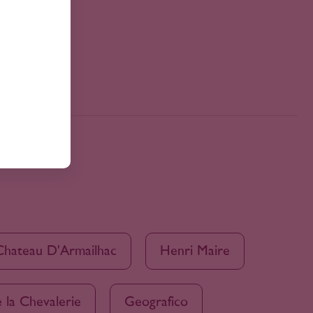
Chateau D'Armailhac
Henri Maire
 la Chevalerie
Geografico