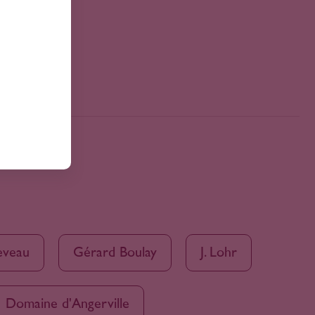
eveau
Gérard Boulay
J. Lohr
Domaine d'Angerville