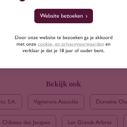
Website bezoeken
Door onze website te bezoeken ga je akkoord
met onze
cookie- en privacyvoorwaarden
en
verklaar je dat je 18 jaar of ouder bent.
Bekijk ook
anc S.A.
Vignerons Associés
Domaine Ch
Château des Jacques
Les Grands Arbres