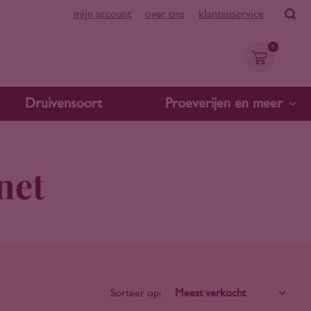
mijn account
over ons
klantenservice
0
Druivensoort
Proeverijen en meer
net
Sorteer op: