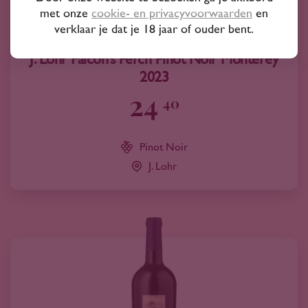
met onze
cookie- en privacyvoorwaarden
en
verklaar je dat je 18 jaar of ouder bent.
2023
Verenigde Staten
J. Lohr Falcon’s Perch Pinot Noir Monterey
2023
24
40
Pinot Noir
J. Lohr