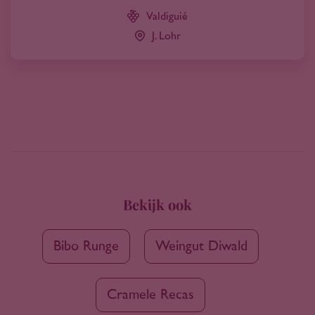
Valdiguié
J. Lohr
Bekijk ook
Bibo Runge
Weingut Diwald
Cramele Recas