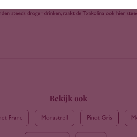
 meter hoog in het glas. Het is wijn met een pittige zuurgra
nden steeds droger drinken, raakt de Txakolina ook hier stee
Bekijk ook
et Franc
Monastrell
Pinot Gris
Mo