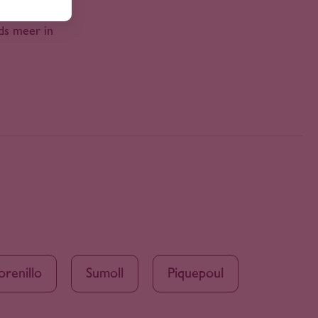
ad. Nu we ook
ds meer in
renillo
Sumoll
Piquepoul