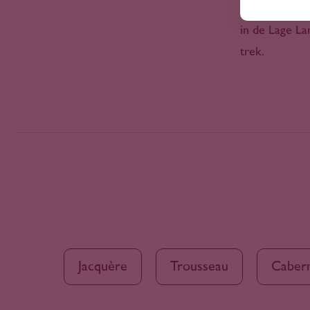
2004
van een halve
Campanië
2005
Canarische Eilanden
in de Lage La
2006
Cape South Coast
trek.
2007
Cape West Coast
2008
Casablanca Region
2009
Castilla Y León
2010
Castilla-La Mancha
2011
Catalonië
2012
Central Valley Chili
2013
Central Valley VS
2014
Chablis
2015
Champagne
2016
Charante
2017
Chianti
2018
Jacquère
Trousseau
Cabern
Coastal Region
2019
Cocuimbo Valley
2020