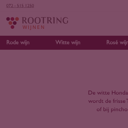
072 - 515 1250
Rode wijn
Witte wijn
Rosé wij
De witte Hondarr
wordt de frisse 
of bij pincho