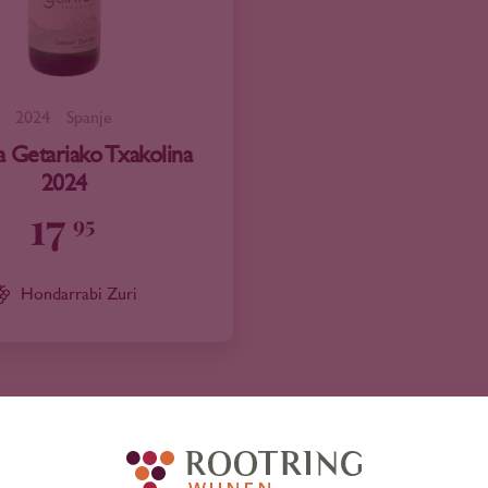
2024
Spanje
a Getariako Txakolina
2024
17
95
Hondarrabi Zuri