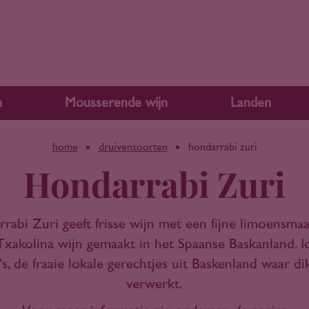
n
Mousserende wijn
Landen
home
druivensoorten
hondarrabi zuri
Hondarrabi Zuri
abi Zuri geeft frisse wijn met een fijne limoensmaa
Txakolina wijn gemaakt in het Spaanse Baskanland. Id
's, de fraaie lokale gerechtjes uit Baskenland waar dikw
verwerkt.