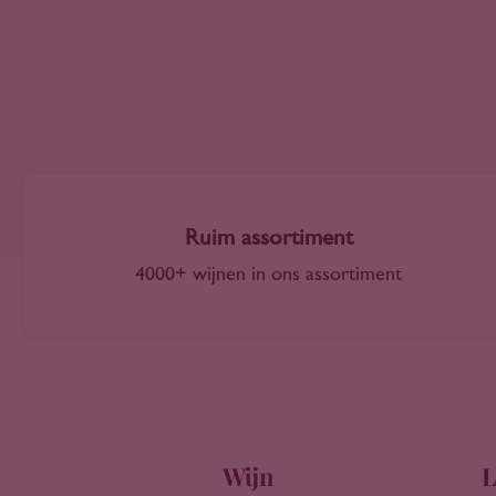
Corsica
2021
Côteaux de l'Atlas
2022
Dão
2023
Diyarbakir
2024
Douro
2025
Eger
2026
Elzas
Emilia-Romagna
Ruim assortiment
Etyek-Buda
Franken
4000+ wijnen in ons assortiment
Frankrijk
Friuli-Venezia Giulia
Galicië
Gelderland
Graubünden
Hawkes Bay
Wijn
L
Italië