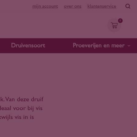
mijn account
over ons
klantenservice
0
Druivensoort
Proeverijen en meer
k. Van deze druif
eaal voor bij vis
ijls vis in is