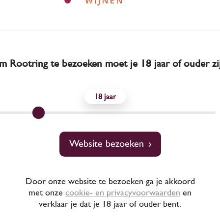
 Rootring te bezoeken moet je 18 jaar of ouder zi
18
Website bezoeken
Door onze website te bezoeken ga je akkoord
met onze
cookie- en privacyvoorwaarden
en
 Zuri groeit alleen in Baskenland. Je vindt er zelden een wij
verklaar je dat je 18 jaar of ouder bent.
nt de Basken drinken hun wijn vooral graag zelf op. Ze sche