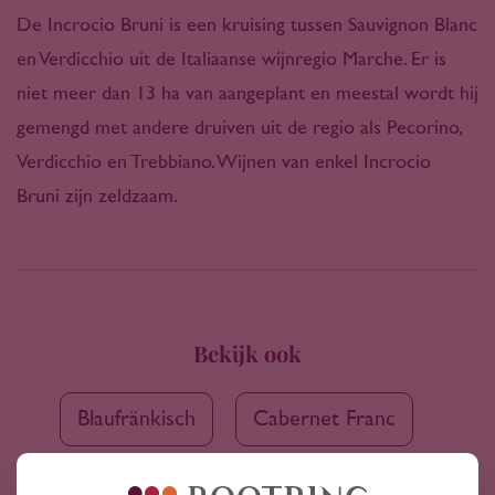
De Incrocio Bruni is een kruising tussen Sauvignon Blanc
en Verdicchio uit de Italiaanse wijnregio Marche. Er is
niet meer dan 13 ha van aangeplant en meestal wordt hij
gemengd met andere druiven uit de regio als Pecorino,
Verdicchio en Trebbiano. Wijnen van enkel Incrocio
Bruni zijn zeldzaam.
Bekijk ook
Blaufränkisch
Cabernet Franc