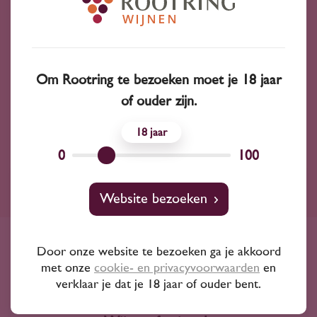
Malbec
Verdejo
Brachetto
Canaiolo
Gamay
Zenit
Om Rootring te bezoeken moet je 18 jaar
Souvinger Gris
Baga
of ouder zijn.
18
0
100
Ruim assortiment
Website bezoeken
4000+ wijnen in ons assortiment
Door onze website te bezoeken ga je akkoord
Advies nodig?
met onze
cookie- en privacyvoorwaarden
en
Wij kunnen je altijd adviseren
verklaar je dat je 18 jaar of ouder bent.