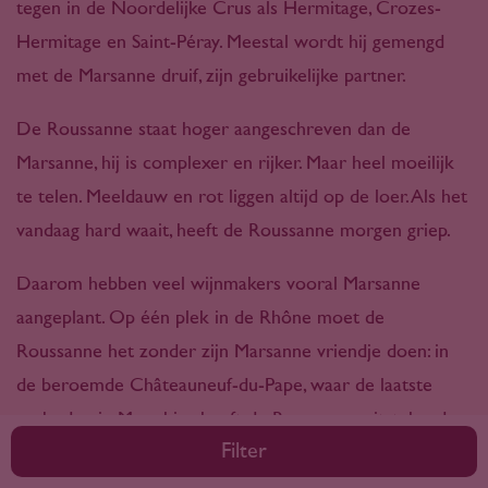
tegen in de Noordelijke Crus als Hermitage, Crozes-
Hermitage en Saint-Péray. Meestal wordt hij gemengd
met de Marsanne druif, zijn gebruikelijke partner.
De Roussanne staat hoger aangeschreven dan de
Marsanne, hij is complexer en rijker. Maar heel moeilijk
te telen. Meeldauw en rot liggen altijd op de loer. Als het
vandaag hard waait, heeft de Roussanne morgen griep.
Daarom hebben veel wijnmakers vooral Marsanne
aangeplant. Op één plek in de Rhône moet de
Roussanne het zonder zijn Marsanne vriendje doen: in
de beroemde Châteauneuf-du-Pape, waar de laatste
verboden is. Maar hier heeft de Roussanne uitstekend
Filter
gezelschap van onder andere de Grenache Blanc,
Bourboulenc en Clairette.