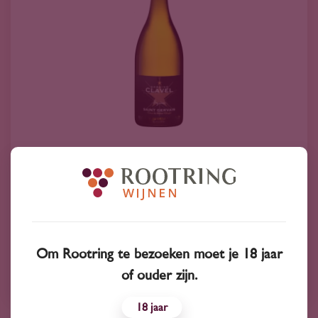
2022
Frankrijk
Domaine Clavel Syrius Côtes-du-Rhône-
Villages 'Saint-Gervais' Blanc 2022
10
50
Om Rootring te bezoeken moet je 18 jaar
Roussanne
of ouder zijn.
18