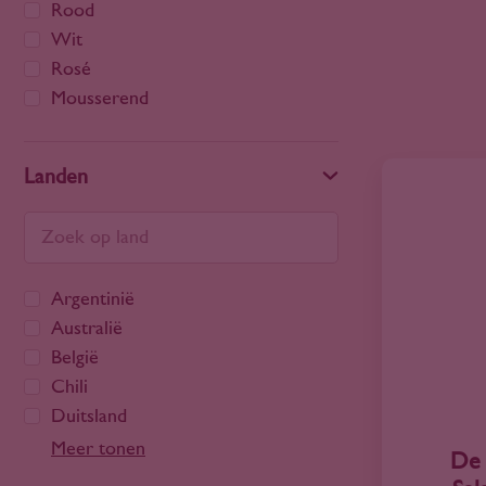
Rood
Wit
Rosé
Mousserend
Landen
Argentinië
Australië
België
Chili
Duitsland
Frankrijk
Meer tonen
De 
Georgië