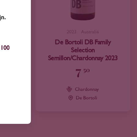
jn.
2023
Australië
mily
De Bortoli DB Family
100
Selection
y 2025
Semillon/Chardonnay 2023
7
50
Chardonnay
De Bortoli