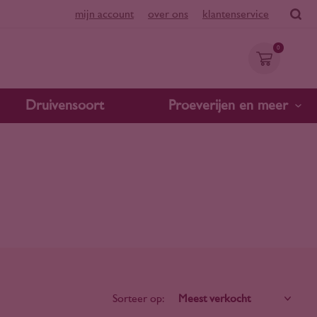
mijn account
over ons
klantenservice
0
Druivensoort
Proeverijen en meer
Sorteer op: