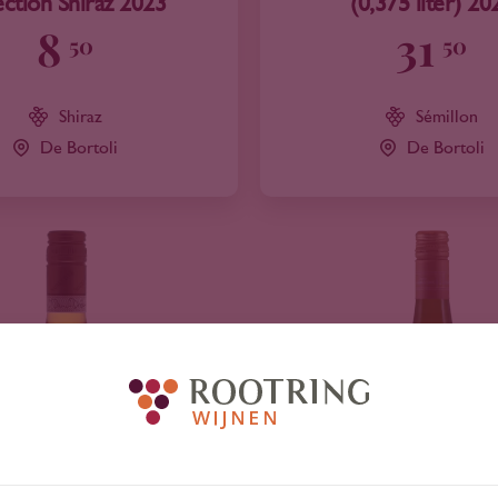
ection Shiraz 2023
(0,375 liter) 20
8
31
50
50
Shiraz
Sémillon
De Bortoli
De Bortoli