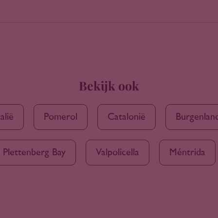
Bekijk ook
talië
Pomerol
Catalonië
Burgenlan
Plettenberg Bay
Valpolicella
Méntrida