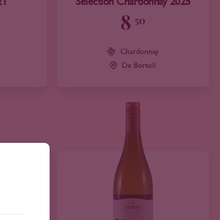
21
Selection Chardonnay 2025
8
50
Chardonnay
De Bortoli