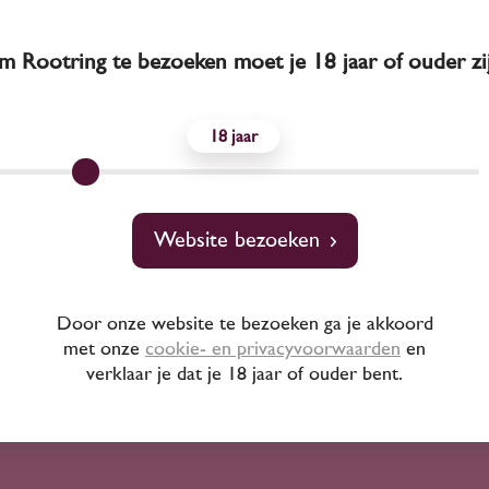
 Rootring te bezoeken moet je 18 jaar of ouder zi
2014
Australië
2025
Australië
18
Bortoli Noble One
De Bortoli DB Fa
0,375 liter) 2014
Selection
Semillon/Chardonna
31
7
Website bezoeken
50
50
Sémillon
Chardonnay
Door onze website te bezoeken ga je akkoord
met onze
cookie- en privacyvoorwaarden
en
De Bortoli
De Bortoli
verklaar je dat je 18 jaar of ouder bent.