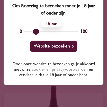
Om Rootring te bezoeken moet je 18 jaar
of ouder zijn.
18
2024
Italië
0
100
Villa Bucci Verdicchio Classico 2024
28
50
Website bezoeken
Verdicchio
Door onze website te bezoeken ga je akkoord
Villa Bucci
met onze
cookie- en privacyvoorwaarden
en
verklaar je dat je 18 jaar of ouder bent.